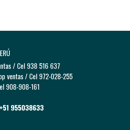
PERÚ
entas / Cel 938 516 637
pp ventas / Cel 972-028-255
Cel 908-908-161
 +51 955038633