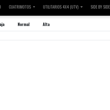
O
CUATRIMOTOS
UTILITARIOS 4X4 (UTV)
SIDE BY SIDE
aja
Normal
Alta