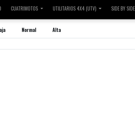
O
CUATRIMOTOS
UTILITARIOS 4X4 (UTV)
SIDE BY SIDE
aja
Normal
Alta