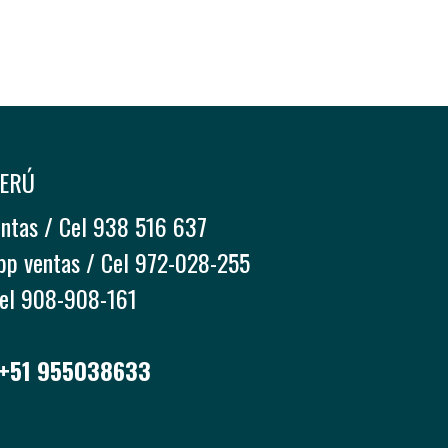
PERÚ
entas / Cel 938 516 637
pp ventas / Cel 972-028-255
Cel 908-908-161
 +51 955038633