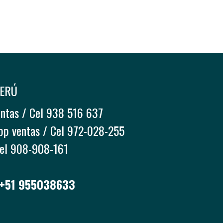
PERÚ
entas / Cel 938 516 637
pp ventas / Cel 972-028-255
Cel 908-908-161
 +51 955038633