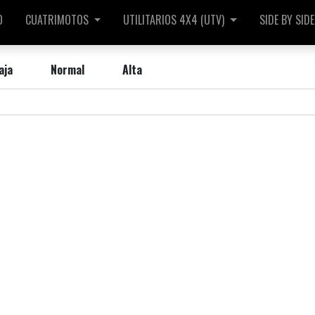
O
CUATRIMOTOS
UTILITARIOS 4X4 (UTV)
SIDE BY SIDE
aja
Normal
Alta