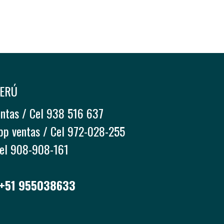
PERÚ
entas / Cel 938 516 637
pp ventas / Cel 972-028-255
Cel 908-908-161
 +51 955038633