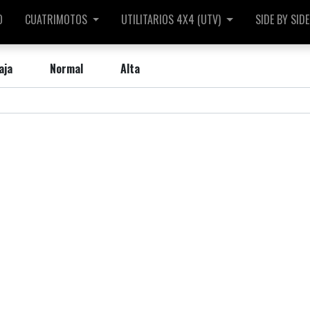
O
CUATRIMOTOS
UTILITARIOS 4X4 (UTV)
SIDE BY SIDE
aja
Normal
Alta