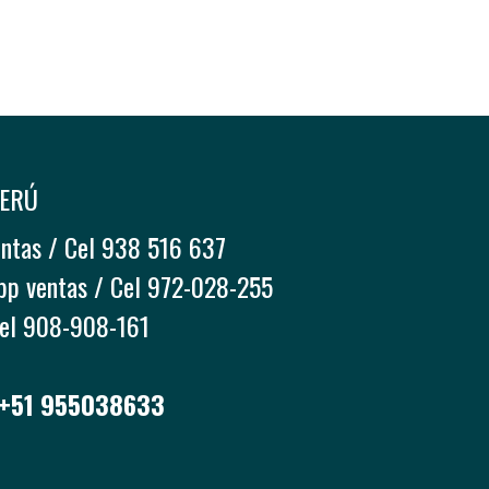
PERÚ
entas / Cel 938 516 637
pp ventas / Cel 972-028-255
Cel 908-908-161
 +51 955038633