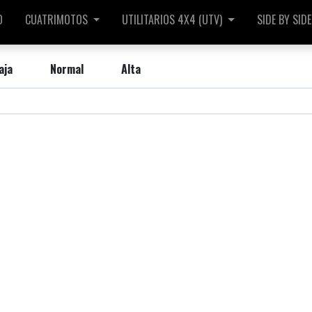
O
CUATRIMOTOS
UTILITARIOS 4X4 (UTV)
SIDE BY SIDE
aja
Normal
Alta