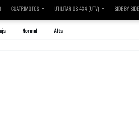
O
CUATRIMOTOS
UTILITARIOS 4X4 (UTV)
SIDE BY SIDE
aja
Normal
Alta