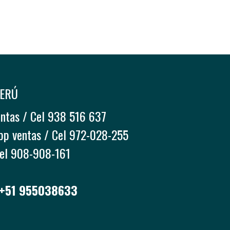
PERÚ
entas / Cel 938 516 637
pp ventas / Cel 972-028-255
Cel 908-908-161
 +51 955038633