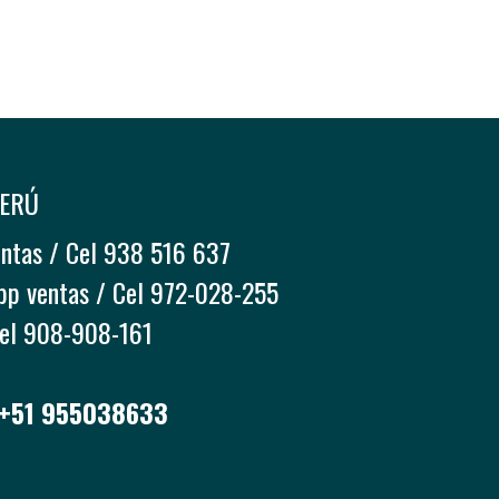
PERÚ
entas / Cel 938 516 637
pp ventas / Cel 972-028-255
Cel 908-908-161
 +51 955038633