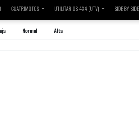
O
CUATRIMOTOS
UTILITARIOS 4X4 (UTV)
SIDE BY SIDE
aja
Normal
Alta