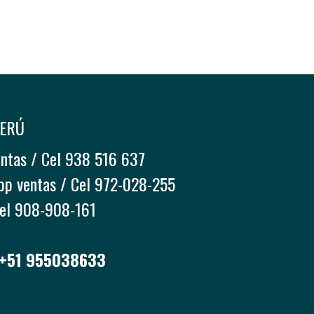
PERÚ
entas / Cel 938 516 637
pp ventas / Cel 972-028-255
Cel 908-908-161
 +51 955038633