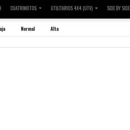
O
CUATRIMOTOS
UTILITARIOS 4X4 (UTV)
SIDE BY SIDE
aja
Normal
Alta